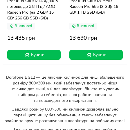
IPS/ Intel Core i7 (4 ядра/ 8
IPS/ Intel Core i7/ AMD
потоків, до 3.8 ГГц)/ AMD
Radeon Pro 555 (2 GB)/ 16
Radeon Pro (на 2 GB)/ 16
GB/ 1 TB SSD (Б\В)
GB/ 256 GB SSD (Б\В)
В наявності
В наявності
13 435 грн
13 690 грн
Купити
Купити
Borofone BG12 — це якісний килимок для миші збільшеного
розміру 800×300 мм
, який забезпечує достатньо місця
не лише для миші, а й для клавіатури. Він стане чудовим
вибором для геймерів, офісної роботи, навчання
та повсякденного використання.
Завдяки розміру 800×300 мм
килимок дозволяє вільно
переміщати мишу без обмежень
, а також забезпечує
охайне та зручне розташування клавіатури на робочому столі.
Гладка тканинна поверхня оптимізована для роботи