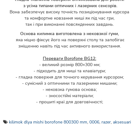
з усіма типами оптичних і лазерних сенсорів.
Вона забезпечує високу точність позиціонування курсора
та комфортне ковзання миші як під час гри,
так і при виконанні повсякденних завдань.
Основа килимка виготовлена з нековзкої гуми,
яка міцно фіксує його на поверхні столу та запобігає
зміщенню навіть під час активного використання.
Переваги Borofone BG12:
- великий розмір 800×300 мм;
- підходить для миші та клавіатури;
- гладка поверхня для точного керування курсором;
- сумісний з оптичними та лазерними мишами;
- нековзка гумова основа;
- зносостійкі матеріали;
- прошиті краї для довговічності;
kilimok dlya mishi borofone 800300 mm
,
0006
,
razer
,
aksesuari