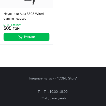
Наушники Aula S608 Wired
gaming headset
В наявності
505 грн
Купити
Інтернет-магазин "CORE Store"
__________________________________
Пн-Пт: 10:00-18:00,
Сб-Нд: вихідний
__________________________________