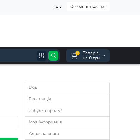
Особистий кабінет
UA
Tоварів,
0
на
0 грн
Вхід
Реєстрація
Забули пароль?
Моя інформація
Адресна книга