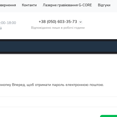
повернення
Контакти
Лазерне гравіювання G-CORE
Відгуки
+38 (050) 603-35-73
:00-18:00
Відповідаємо лише в робочі години
й
ь кнопку Вперед, щоб отримати пароль електронною поштою.