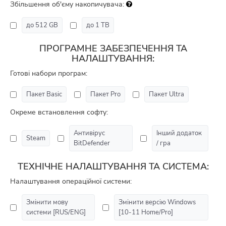
Збільшення об'єму накопичувача:
до 512 GB
до 1 TB
ПРОГРАМНЕ ЗАБЕЗПЕЧЕННЯ ТА
НАЛАШТУВАННЯ:
Готові набори програм:
Пакет Basic
Пакет Pro
Пакет Ultra
Окреме встановлення софту:
Антивірус
Інший додаток
Steam
BitDefender
/ гра
ТЕХНІЧНЕ НАЛАШТУВАННЯ ТА СИСТЕМА:
Налаштування операційної системи:
Змінити мову
Змінити версію Windows
системи [RUS/ENG]
[10-11 Home/Pro]