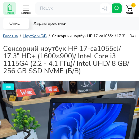
0
Головна
Категорії
Кошик
Кошик
Кошик
Опис
Характеристики
Головна
Ноутбуки Б/В
Сенсорний ноутбук HP 17-ca1055cl/ 17.3" HD+ (160
Сенсорний ноутбук HP 17-ca1055cl/
17.3" HD+ (1600×900)/ Intel Core i3
1115G4 (2.2 - 4.1 ГГц)/ Intel UHD/ 8 GB/
256 GB SSD NVME (Б/В)
топ