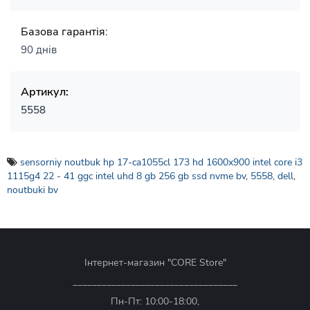
Базова гарантія:
90 днів
Артикул:
5558
sensorniy noutbuk hp 17-ca1055cl 173 hd 1600x900 intel core i3
1115g4 22 - 41 ggc intel uhd 8 gb 256 gb ssd nvme bv
,
5558
,
dell
,
noutbuki bv
Інтернет-магазин "CORE Store"
__________________________________
Пн-Пт: 10:00-18:00,