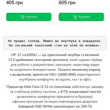
405 грн
605 грн
Купити
Купити
Не працює тачпад. Мишка до ноутбука в подарунок.
На загальний технічний стан це ніяк не впливає.
HP 17-ca1055cl — це практичний ноутбук із великим
17.3-дюймовим сенсорним дисплеєм
, який чудово підійде
для роботи з документами, навчання, перегляду відео
та щоденного використання. Завдяки
великому екрану
з роздільною здатністю HD+ (1600×900)
користуватися
ноутбуком комфортно як вдома, так і в офісі.
Процесор Intel Core i3 11-го покоління
забезпечує швидку
та стабільну роботу системи, а
8 ГБ оперативної пам’яті
дозволяють комфортно працювати в браузері,
офісних програмах та інших повсякденних додатках.
Швидкий SSD NVMe накопичувач на 256 ГБ