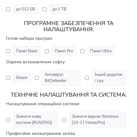
до 512 GB
до 1 TB
ПРОГРАМНЕ ЗАБЕЗПЕЧЕННЯ ТА
НАЛАШТУВАННЯ:
Готові набори програм:
Пакет Basic
Пакет Pro
Пакет Ultra
Окреме встановлення софту:
Антивірус
Інший додаток
Steam
BitDefender
/ гра
ТЕХНІЧНЕ НАЛАШТУВАННЯ ТА СИСТЕМА:
Налаштування операційної системи:
Змінити мову
Змінити версію Windows
системи [RUS/ENG]
[10-11 Home/Pro]
Професійне налаштування заліза: