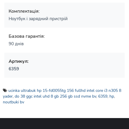
Комплектація:
Ноутбук і зарядний пристрій
Базова гарантія:
90 днів
Артикул:
6359
ucinka ultrabuk hp 15-fd0055tg 156 fullhd intel core i3 n305 8
yader
,
do 38 ggc intel uhd 8 gb 256 gb ssd nvme bv
,
6359
,
hp
,
noutbuki bv