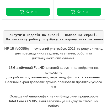
Купити
Купити
Присутній недолік на екрані - полоса на екрані. 
На загальну роботу ноутбуку та екрану ніяк не вплива
HP 15-fd0055tg — сучасний ультрабук, 2023-го року випуску,
для повсякденних завдань, навчання, роботи та
дистанційного спілкування.
15.6-дюймовий FullHD
дисплей
дарує чітке зображення,
комфортне
для роботи з документами, перегляду фільмів та навчання.
Великий екран дозволяє зручно працювати протягом усього
дня.
Оснащений енергоефективним
8-ядерним процесором
Intel Core i3 N305
, який забезпечує швидку та стабільну
роботу