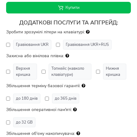
Купити
ДОДАТКОВІ ПОСЛУГИ ТА АПГРЕЙД:
Зробити зрозумілі літери на клавіатурі:
Гравіювання UKR
Гравіювання UKR+RUS
Захисна або вінілова плівка:
Верхня
Топкейс (навколо
Нижня
кришка
клавіатури)
кришка
Збільшення терміну базової гарантії:
до 180 днів
до 365 днів
Збільшення оперативної пам'яті:
до 32 GB
Збільшення об'єму накопичувача: