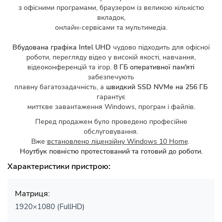
з офісними програмами, браузером із великою кількістю
вкладок,
онлайн-сервісами та мультимедіа.
Вбудована графіка Intel UHD
чудово підходить для офісної
роботи, перегляду відео у високій якості, навчання,
відеоконференцій та ігор.
8 ГБ оперативної пам'яті
забезпечують
плавну багатозадачність, а
швидкий SSD NVMe на 256 ГБ
гарантує
миттєве завантаження Windows, програм і файлів.
Перед продажем було проведено професійне
обслуговування.
Вже
встановлено ліцензійну Windows 10 Home
.
Ноутбук повністю протестований та готовий до роботи.
Характеристики пристрою:
Матриця:
1920×1080 (FullHD)