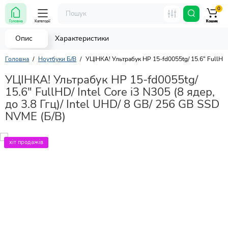
0
Головна
Категорії
Кошик
Кошик
Кошик
Опис
Характеристики
Головна
Ноутбуки Б/В
УЦІНКА! Ультрабук HP 15-fd0055tg/ 15.6" FullHD/ I
УЦІНКА! Ультрабук HP 15-fd0055tg/
15.6" FullHD/ Intel Core i3 N305 (8 ядер,
до 3.8 Ггц)/ Intel UHD/ 8 GB/ 256 GB SSD
NVME (Б/В)
хіт продажів